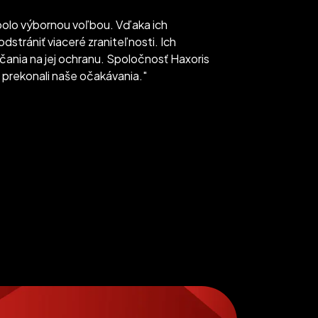
bolo výbornou voľbou. Vďaka ich
dstrániť viaceré zraniteľnosti. Ich
ania na jej ochranu. Spoločnosť Haxoris
y prekonali naše očakávania."