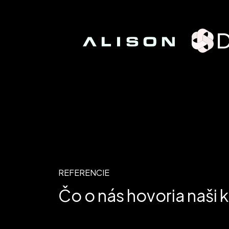
REFERENCIE
Čo o nás hovoria naši k