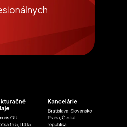
esionálnych
.
akturačné
Kancelárie
daje
Bratislava, Slovensko
xoris OÜ
Praha, Česká
tsa tn 5, 11415
republika