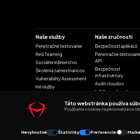
Naše služby
Naše zručnosti
Penetračné testovanie
Bezpečnosť aplikácií
Red Teaming
Penetračné testovani
API
Sociálne inžinierstvo
Bezpečnosť
Školenia zamestnancov
infrastruktúry
Vulnerability Assessment
Audit cloudov
Iné služby
IoT Bezpečnosť
AI/ML Bezpečnosť
Táto webstránka používa súb
Používame cookies na personalizáciu obsa
© 2026 Haxoris. Všetky práva vyhradené.
Nevyhnutné
Štatistiky
Preferencie
Marke