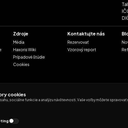
Tal
IČ
DI
Zdroje
Kontaktujte nás
Bl
Média
Rezervovať
No
e
Haxoris Wiki
Vzorový report
Ref
Prípadové štúdie
Cookies
ory cookies
hu, sociálne funkcie a analýzu návštevnosti. Vaše voľby môžete spravovať n
ting