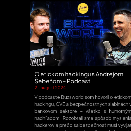
O etickom hackingu s Andrejom
Šebeňom – Podcast
21. august 2024
V podcaste Buzzworld som hovoril o eticko
hackingu, CVE a bezpečnostných slabinách 
bankovom sektore – všetko s humorný
nadhľadom. Rozobrali sme spôsob mysleni
hackerov a prečo sa bezpečnosť musí vyvíja