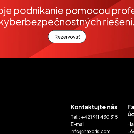
oje podnikanie pomocou prof
kyberbezpečnostných riešení
Rezervovať
Kontaktujte nás
F
ú
Tel.:
+421 911 430 315
E-mail:
Ha
info@haxoris.com
Lõõ