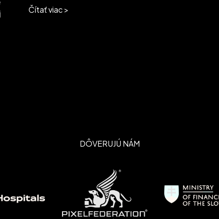
e
Čítať viac >
j
DÔVERUJÚ NÁM