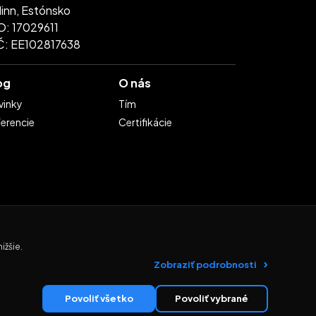
linn, Estónsko
O: 17029611
Č: EE102817638
og
O nás
vinky
Tím
erencie
Certifikácie
ižšie.
Zobraziť podrobnosti
Zásady ochrany osobných údajov
Povoliť všetko
Povoliť vybrané