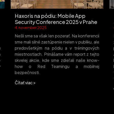
Haxoris na pódiu: Mobile App
Security Conference 2025 v Prahe
4. november 2025
Nešli sme sa však len pozerať. Na konferencii
sme mali silné zastúpenie nielen v publiku, ale
ú
predovšetkým na pódiu a v tréningových
a
miestnostiach. Prinášame vám report z tejto
e
skvelej akcie, kde sme zdieľali naše know-
ý
how o Red Teamingu a mobilnej
.
bezpečnosti.
Čítať viac >