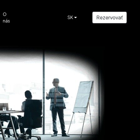
O
Rezervovať
SK
nás