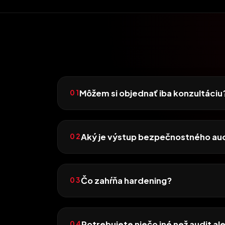
Môžem si objednať iba konzultáciu
01
Aký je výstup bezpečnostného au
02
Čo zahŕňa hardening?
03
Potrebujete niečo iné než audit a
04