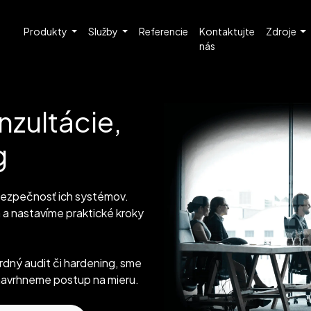
Produkty
Služby
Referencie
Kontaktujte
Zdroje
nás
zultácie,
g
bezpečnosť ich systémov.
á a nastavíme praktické kroky
dný audit či hardening, sme
 navrhneme postup na mieru.