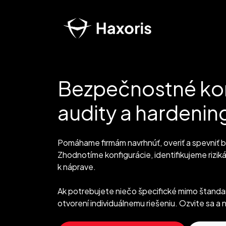
Bezpečnostné kon
audity a hardenin
Pomáhame firmám navrhnúť, overiť a spevniť 
Zhodnotíme konfigurácie, identifikujeme rizik
k náprave.
Ak potrebujete niečo špecifické mimo štandar
otvorení individuálnemu riešeniu. Ozvite sa a