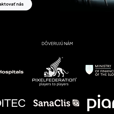
aktovať nás
DÔVERUJÚ NÁM