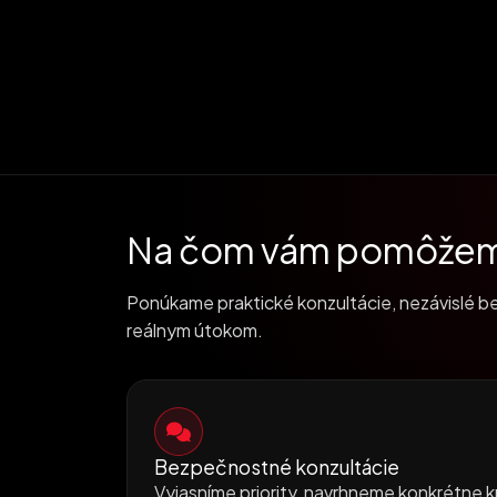
Na čom vám pomôže
Ponúkame praktické konzultácie, nezávislé be
reálnym útokom.
Bezpečnostné konzultácie
Vyjasníme priority, navrhneme konkrétne 