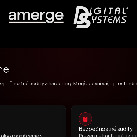
me
zpečnostné audity a hardening, ktorý spevní vaše prostredie
Bezpečnostné audity
kroky a pomôžeme s
Preveríme konfigurácie, p