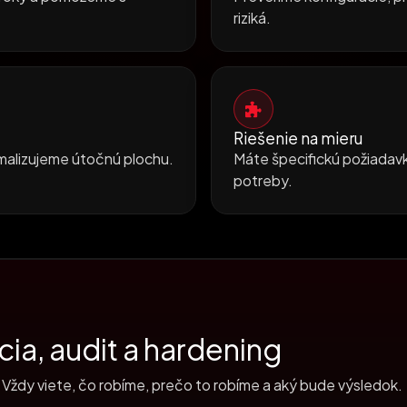
riziká.
Riešenie na mieru
imalizujeme útočnú plochu.
Máte špecifickú požiadav
potreby.
ia, audit a hardening
 Vždy viete, čo robíme, prečo to robíme a aký bude výsledok.