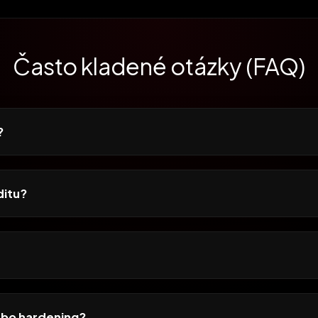
Často kladené otázky (FAQ)
?
ditu?
lebo hardening?