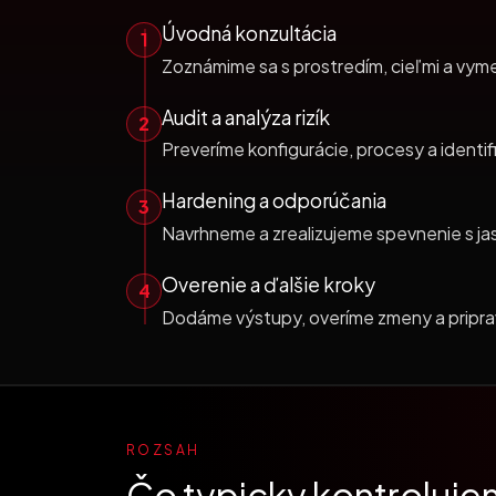
Úvodná konzultácia
1
Zoznámime sa s prostredím, cieľmi a vym
Audit a analýza rizík
2
Preveríme konfigurácie, procesy a identif
Hardening a odporúčania
3
Navrhneme a zrealizujeme spevnenie s jas
Overenie a ďalšie kroky
4
Dodáme výstupy, overíme zmeny a priprav
ROZSAH
Čo typicky kontroluje