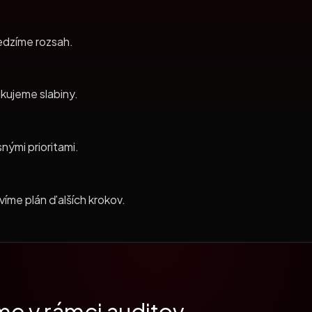
edzíme rozsah.
ikujeme slabiny.
nými prioritami.
íme plán ďalších krokov.
me v rámci auditov