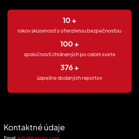
10 +
rokov skúseností s ofenzívnou bezpečnosťou
100 +
spoločností chránených po celom svete
400 +
úspešne dodaných reportov
Contact Information
Kontaktné údaje
Email:
info@haxoris.com