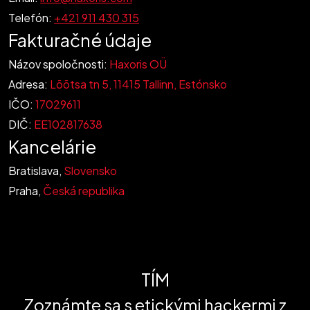
Telefón:
+421 911 430 315
Fakturačné údaje
Názov spoločnosti:
Haxoris OÜ
Adresa:
Lõõtsa tn 5, 11415 Tallinn, Estónsko
IČO:
17029611
DIČ:
EE102817638
Kancelárie
Bratislava,
Slovensko
Praha,
Česká republika
TÍM
Zoznámte sa s etickými hackermi z