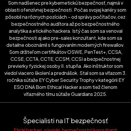
Som nadšenec pre kybernetickú bezpečnosť, najmä v
oblasti ofenzívnej bezpečnosti. Počas svojej kariéry som
pôsobil na rôznych pozíciách – od správy počítačov, cez
bezpečnostného audítora až po bezpečnostného
analytika a etického hackera. Istý čas som sa venoval
bezpečnosti aj ako pre-sales konzultant, kde som sa
detailne oboznámil s fungovaním moderných firewallov.
Som držiteľom certifikátov OSWE, PenTest+, CCSA,
CCSE, CCTA, CCTE, CCSM, CCSI a bezpečnostnej
previerky fyzickej osoby II. stupňa. Ako inštruktor som
viedol viacero školení a prednášok. Stal som sa víťazom 3.
ročníka súťaže EY Cyber Security Trophy v kategórii EY
ESO DNA Born Ethical Hacker a som tiež členom
víťazného tímu súťaže Guardians 2025.
Špecialisti na IT bezpečnosť
Etickí hackeri, vývojári, bezpečnostní konzultanti