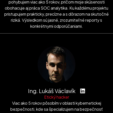
pohybujem viac ako 5 rokov, pričom moje skúsenosti
obohacuje aj práca SOC analytika. Ku každému projektu
pristupujem prakticky, precízne a s dôrazom na skutočné
riziká. Výsledkom sú jasné, zrozumiteľné reporty s
konkrétnymi odporúčaniami.
Ing. Lukáš Václavík
Etický hacker
Viac ako 5 rokov pôsobím v oblasti kybernetickej
bezpečnosti, kde sa špecializujem na bezpečnosť