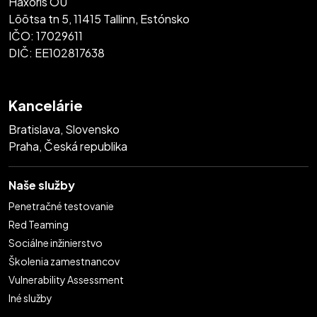
Haxoris OÜ
Lõõtsa tn 5, 11415 Tallinn, Estónsko
IČO: 17029611
DIČ: EE102817638
Kancelárie
Bratislava, Slovensko
Praha, Česká republika
Naše služby
Penetračné testovanie
Red Teaming
Sociálne inžinierstvo
Školenia zamestnancov
Vulnerability Assessment
Iné služby