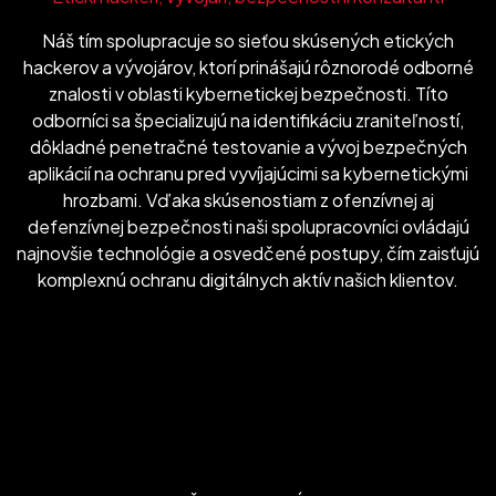
Náš tím spolupracuje so sieťou skúsených etických
hackerov a vývojárov, ktorí prinášajú rôznorodé odborné
znalosti v oblasti kybernetickej bezpečnosti. Títo
odborníci sa špecializujú na identifikáciu zraniteľností,
dôkladné penetračné testovanie a vývoj bezpečných
aplikácií na ochranu pred vyvíjajúcimi sa kybernetickými
hrozbami. Vďaka skúsenostiam z ofenzívnej aj
defenzívnej bezpečnosti naši spolupracovníci ovládajú
najnovšie technológie a osvedčené postupy, čím zaisťujú
komplexnú ochranu digitálnych aktív našich klientov.