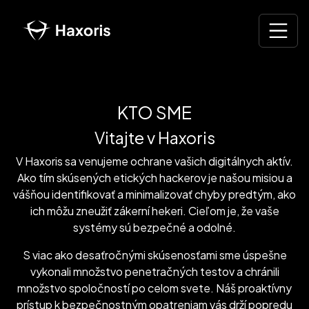
O nás - HAXORIS Tím Etických 
KTO SME
Vitajte v Haxoris
V Haxoris sa venujeme ochrane vašich digitálnych aktív.
Ako tím skúsených etických hackerov je našou misiou a
vášňou identifikovať a minimalizovať chyby predtým, ako
ich môžu zneužiť zákerní hekeri. Cieľom je, že vaše
systémy sú bezpečné a odolné.
S viac ako desaťročnými skúsenosťami sme úspešne
vykonali množstvo penetračných testov a chránili
množstvo spoločností po celom svete. Náš proaktívny
prístup k bezpečnostným opatreniam vás drží popredu