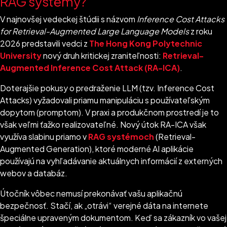
RAG systémy?
V najnovšej vedeckej štúdii s názvom
Inference Cost Attacks
for Retrieval-Augmented Large Language Models
z roku
2026 predstavili vedci z
The Hong Kong Polytechnic
University
nový druh kritickej zraniteľnosti:
Retrieval-
Augmented Inference Cost Attack (RA-ICA)
.
Doterajšie pokusy o predraženie LLM (tzv. Inference Cost
Attacks) vyžadovali priamu manipuláciu s používateľským
dopytom (promptom). V praxi a produkčnom prostredí je to
však veľmi ťažko realizovateľné. Nový útok RA-ICA však
využíva slabinu priamo v
RAG systémoch
(Retrieval-
Augmented Generation), ktoré moderné AI aplikácie
používajú na vyhľadávanie aktuálnych informácií z externých
webov a databáz.
Útočník vôbec nemusí prekonávať vašu aplikačnú
bezpečnosť. Stačí, ak „otrávi“ verejné dáta na internete
špeciálne upraveným dokumentom. Keď sa zákazník vo vašej