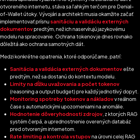
otvoreného internetu, stáva sa ľahkým terčom pre Denial-
of-Wallet útoky. Vývojári a architekti musia okamžite začať
implementovať prísnu
sanitáciu a validáciu externých
dokumentov
predtým, než ich naservírujú jazykovému
modelu na spracovanie. Ochrana tokenov je dnes rovnako
dôležitá ako ochrana samotných dát.
Medzi konkrétne opatrenia, ktoré odporúčame, patrí:
Sanitácia a validácia externých dokumentov
ešte
predtým, než sa dostanú do kontextu modelu.
Limity na dĺžku uvažovania a počet tokenov
(reasoning a output budget) pre každý jednotlivý dopyt.
Monitoring spotreby tokenov a nákladov
v reálnom
čase s automatickými upozorneniami na anomálie.
Hodnotenie dôveryhodnosti zdrojov
, z ktorých RAG
systém čerpá, a uprednostnenie overených databáz
pred otvoreným internetom.
Rate limiting a kontrola vstupov
na úrovni celej RAG