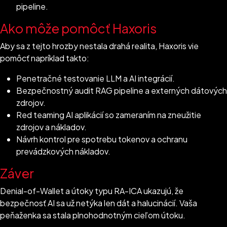
pipeline.
Ako môže pomôcť Haxoris
Aby sa z tejto hrozby nestala drahá realita, Haxoris vie
pomôcť napríklad takto:
Penetračné testovanie LLM a AI integrácií.
Bezpečnostný audit RAG pipeline a externých dátových
zdrojov.
Red teaming AI aplikácií so zameraním na zneužitie
zdrojov a nákladov.
Návrh kontrol pre spotrebu tokenov a ochranu
prevádzkových nákladov.
Záver
Denial-of-Wallet a útoky typu RA-ICA ukazujú, že
bezpečnosť AI sa už netýka len dát a halucinácií. Vaša
peňaženka sa stala plnohodnotným cieľom útoku.