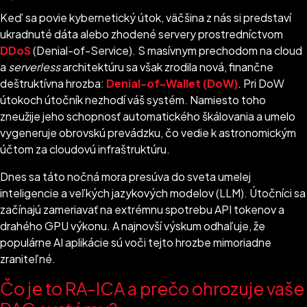
Keď sa povie kybernetický útok, väčšina z nás si predstaví
ukradnuté dáta alebo zhodené servery prostredníctvom
DDoS
(Denial-of-Service). S masívnym prechodom na cloud
a
serverless
architektúru sa však zrodila nová, finančne
deštruktívna hrozba:
Denial-of-Wallet (DoW)
. Pri DoW
útokoch útočník nezhodí váš systém. Namiesto toho
zneužije jeho schopnosť automatického škálovania a umelo
vygeneruje obrovskú prevádzku, čo vedie k astronomickým
účtom za cloudovú infraštruktúru.
Dnes sa táto nočná mora presúva do sveta umelej
inteligencie a veľkých jazykových modelov (LLM). Útočníci sa
začínajú zameriavať na extrémnu spotrebu API tokenov a
drahého GPU výkonu. A najnovší výskum odhaľuje, že
populárne AI aplikácie sú voči tejto hrozbe mimoriadne
zraniteľné.
Čo je to RA-ICA a prečo ohrozuje vaše