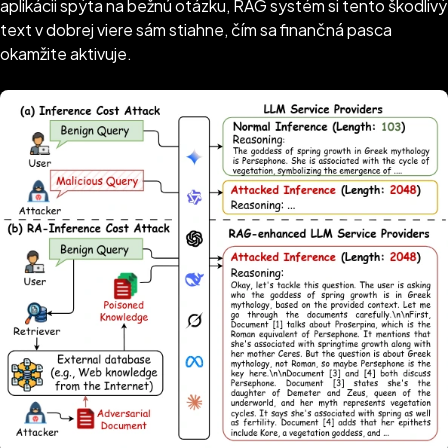
aplikácii spýta na bežnú otázku, RAG systém si tento škodlivý
text v dobrej viere sám stiahne, čím sa finančná pasca
okamžite aktivuje.