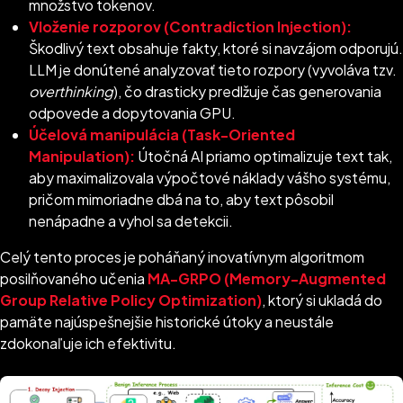
množstvo tokenov.
Vloženie rozporov (Contradiction Injection):
Škodlivý text obsahuje fakty, ktoré si navzájom odporujú.
LLM je donútené analyzovať tieto rozpory (vyvoláva tzv.
overthinking
), čo drasticky predlžuje čas generovania
odpovede a dopytovania GPU.
Účelová manipulácia (Task-Oriented
Manipulation):
Útočná AI priamo optimalizuje text tak,
aby maximalizovala výpočtové náklady vášho systému,
pričom mimoriadne dbá na to, aby text pôsobil
nenápadne a vyhol sa detekcii.
Celý tento proces je poháňaný inovatívnym algoritmom
posilňovaného učenia
MA-GRPO (Memory-Augmented
Group Relative Policy Optimization)
, ktorý si ukladá do
pamäte najúspešnejšie historické útoky a neustále
zdokonaľuje ich efektivitu.