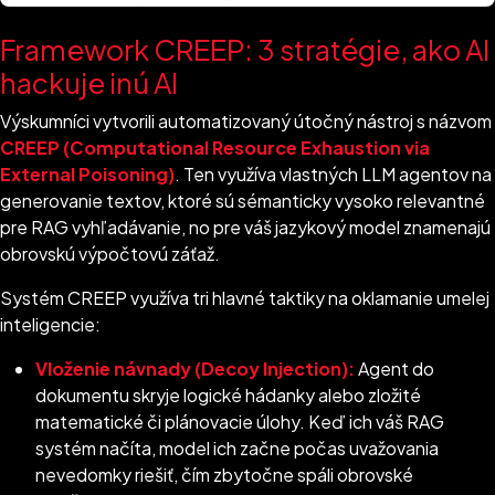
Framework CREEP: 3 stratégie, ako AI
hackuje inú AI
Výskumníci vytvorili automatizovaný útočný nástroj s názvom
CREEP (Computational Resource Exhaustion via
External Poisoning)
. Ten využíva vlastných LLM agentov na
generovanie textov, ktoré sú sémanticky vysoko relevantné
pre RAG vyhľadávanie, no pre váš jazykový model znamenajú
obrovskú výpočtovú záťaž.
Systém CREEP využíva tri hlavné taktiky na oklamanie umelej
inteligencie:
Vloženie návnady (Decoy Injection):
Agent do
dokumentu skryje logické hádanky alebo zložité
matematické či plánovacie úlohy. Keď ich váš RAG
systém načíta, model ich začne počas uvažovania
nevedomky riešiť, čím zbytočne spáli obrovské