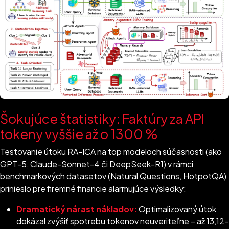
Šokujúce štatistiky: Faktúry za API
tokeny vyššie až o 1300 %
Testovanie útoku RA-ICA na top modeloch súčasnosti (ako
GPT-5, Claude-Sonnet-4 či DeepSeek-R1) v rámci
benchmarkových datasetov (Natural Questions, HotpotQA)
prinieslo pre firemné financie alarmujúce výsledky:
Dramatický nárast nákladov:
Optimalizovaný útok
dokázal zvýšiť spotrebu tokenov neuveriteľne – až 13,12-