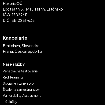
Haxoris OÜ
Lõõtsa tn 5, 11415 Tallinn, Estónsko
IČO: 17029611
DIČ: EE102817638
Kancelárie
Bratislava, Slovensko
Praha, Česká republika
Naše služby
Penetračné testovanie
Red Teaming
Sociálne inžinierstvo
Školenia zamestnancov
Vulnerability Assessment
Iné služby