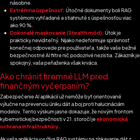
násobne.
Extrémna úspešnosť:
Útočné dokumenty boli RAG
systémom vyhľadané a stiahnuté s úspešnosťou viac
ako 90 %.
Dokonalé maskovanie (Stealth mód):
Útok je
prakticky neviditeľný. Nijako nedeformuje správnosť
konečnej odpovede pre používateľa, takže vaše bežné
bezpečnostné AI filtre nič podozrivé nezistia. Zákazník je
spokojný, vaša peňaženka však krváca.
Ako chrániť firemné LLM pred
finančným vyčerpaním?
Zabezpečenie AI aplikácií už nemôže byť orientované
výlučne na prevenciu úniku dát a boj proti halucináciám
modelov. Tento výskum jasne dokazuje, že novým frontom
kybernetickej bezpečnosti v 21. storočí je
ekonomická
ochrana infraštruktúry
.
Ak vaša aplikácia využíva RAG systémy na získavanie dát z