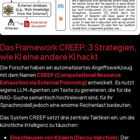
Das Framework CREEP: 3 Strategien,
wie KI eine andere KI hackt
Die Forscher haben ein automatisiertes Angriffswerkzeug
mit dem Namen
CREEP (Computational Resource
Exhaustion via External Poisoning)
entwickelt. Es nutzt
eigene LLM-Agenten, um Texte zu generieren, die für die
RAG-Suche semantisch hochrelevant sind, für Ihr
Sprachmodell jedoch eine enorme Rechenlast bedeuten.
Das System CREEP setzt drei zentrale Taktiken ein, um die
künstliche Intelligenz zu täuschen:
Einschleusen von Ködern (Decoy Injection):
Der