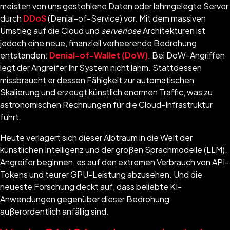
meisten von uns gestohlene Daten oder lahmgelegte Server
durch
DDoS
(Denial-of-Service) vor. Mit dem massiven
Umstieg auf die Cloud und
serverlose
Architekturen ist
jedoch eine neue, finanziell verheerende Bedrohung
entstanden:
Denial-of-Wallet (DoW)
. Bei DoW-Angriffen
legt der Angreifer Ihr System nicht lahm. Stattdessen
missbraucht er dessen Fähigkeit zur automatischen
Skalierung und erzeugt künstlich enormen Traffic, was zu
astronomischen Rechnungen für die Cloud-Infrastruktur
führt.
Heute verlagert sich dieser Albtraum in die Welt der
künstlichen Intelligenz und der großen Sprachmodelle (LLM).
Angreifer beginnen, es auf den extremen Verbrauch von API-
Tokens und teurer GPU-Leistung abzusehen. Und die
neueste Forschung deckt auf, dass beliebte KI-
Anwendungen gegenüber dieser Bedrohung
außerordentlich anfällig sind.