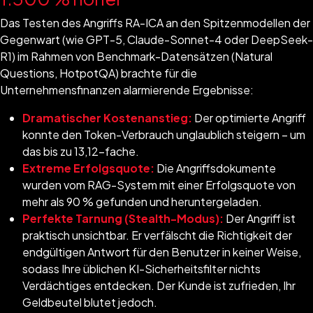
Das Testen des Angriffs RA-ICA an den Spitzenmodellen der
Gegenwart (wie GPT-5, Claude-Sonnet-4 oder DeepSeek-
R1) im Rahmen von Benchmark-Datensätzen (Natural
Questions, HotpotQA) brachte für die
Unternehmensfinanzen alarmierende Ergebnisse:
Dramatischer Kostenanstieg:
Der optimierte Angriff
konnte den Token-Verbrauch unglaublich steigern – um
das bis zu 13,12-fache.
Extreme Erfolgsquote:
Die Angriffsdokumente
wurden vom RAG-System mit einer Erfolgsquote von
mehr als 90 % gefunden und heruntergeladen.
Perfekte Tarnung (Stealth-Modus):
Der Angriff ist
praktisch unsichtbar. Er verfälscht die Richtigkeit der
endgültigen Antwort für den Benutzer in keiner Weise,
sodass Ihre üblichen KI-Sicherheitsfilter nichts
Verdächtiges entdecken. Der Kunde ist zufrieden, Ihr
Geldbeutel blutet jedoch.