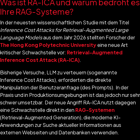
Was ist RA-ICA und warum bedroht es
Ihre RAG-Systeme?
In der neuesten wissenschaftlichen Studie mit dem Titel
Inference Cost Attacks for Retrieval-Augmented Large
Language Models
aus dem Jahr 2026 stellten Forscher der
The Hong Kong Polytechnic University
eine neue Art
kritischer Schwachstelle vor:
Retrieval-Augmented
Inference Cost Attack (RA-ICA)
.
Bisherige Versuche, LLM zu verteuern (sogenannte
Inference Cost Attacks), erforderten die direkte
Manipulation der Benutzeranfrage (des Prompts). In der
Praxis und in Produktionsumgebungen ist das jedoch nur sehr
schwer umsetzbar. Der neue Angriff RA-ICA nutzt dagegen
eine Schwachstelle direkt in den
RAG-Systemen
(Retrieval-Augmented Generation), die moderne KI-
Anwendungen zur Suche aktueller Informationen aus
externen Webseiten und Datenbanken verwenden.