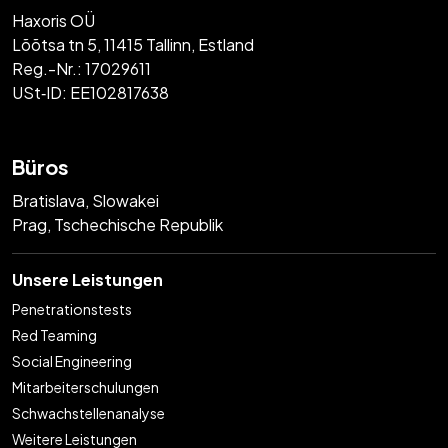
Haxoris OÜ
Lõõtsa tn 5, 11415 Tallinn, Estland
Reg.-Nr.: 17029611
USt‑ID: EE102817638
Büros
Bratislava, Slowakei
Prag, Tschechische Republik
Unsere Leistungen
Penetrationstests
Red Teaming
Social Engineering
Mitarbeiterschulungen
Schwachstellenanalyse
Weitere Leistungen